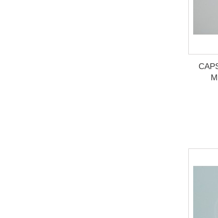
CAP
M