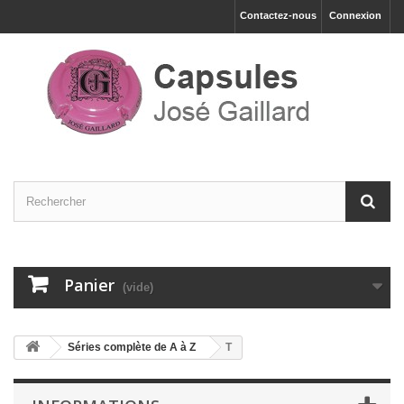
Contactez-nous
Connexion
Panier
(vide)
Séries complète de A à Z
T