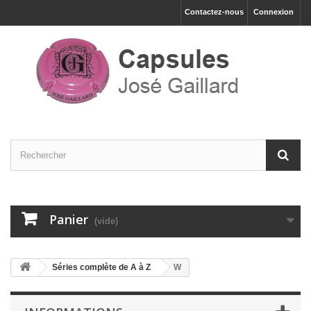
Contactez-nous
Connexion
Panier
(vide)
Séries complète de A à Z
W