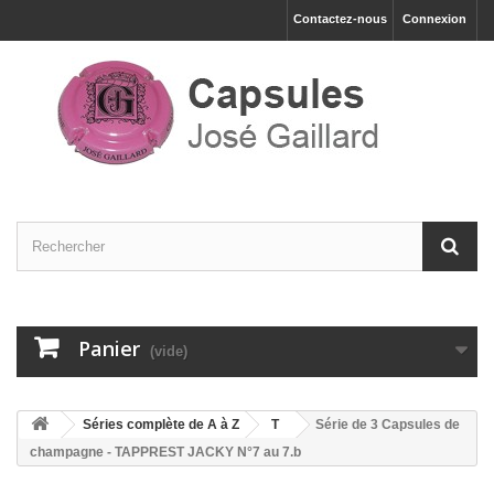
Contactez-nous
Connexion
Panier
(vide)
Séries complète de A à Z
T
Série de 3 Capsules de
champagne - TAPPREST JACKY N°7 au 7.b